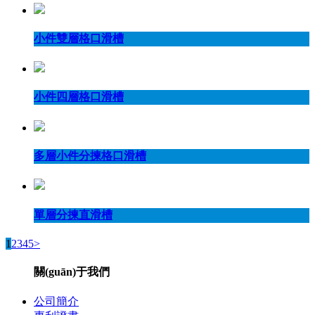
小件雙層格口滑槽
小件四層格口滑槽
多層小件分揀格口滑槽
單層分揀直滑槽
1
2
3
4
5
>
關(guān)于我們
公司簡介